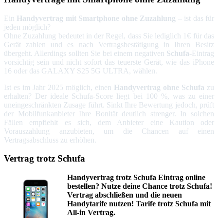
Ein
Handyvertrag mit Smartphone ohne Zuzahlung
– ist das für
jeden möglich?
Ohne Zuzahlung bedeutet in der Regel, dass Sie lediglich 1€ für das
Gerät zahlen und es nach Vertragsbestätigung in Ihren Besitz
übergeht. Allerdings sollten Sie bei einem negativen
Schufa
-Eintrag
vorsichtig sein und nicht sofort das teuerste Gerät, wie das iPhone
16 oder das GALAXY S25 5G ULTRA, wählen.
Ist es im Jahr 2025 möglich, einen
Handyvertrag ohne Schufa
zu
erhalten? Der ideale Schufa-Score liegt bei 100 %, was zu einer
uneingeschränkten Zusage führt. Sinkt Ihre Bewertung jedoch, prüft
der Mobilfunkanbieter Ihre Bonität deutlich strenger. In solchen
Fällen empfiehlt es sich, dem Anbieter eine Kaution oder
Vorauszahlung anzubieten, um die Chancen auf einen
Vertragsabschluss zu erhöhen.
Vertrag
trotz Schufa
Handyvertrag trotz Schufa Eintrag
online
bestellen? Nutze deine Chance trotz Schufa!
Vertrag abschließen und die neuen
Handytarife nutzen! Tarife trotz Schufa mit
All-in Vertrag.