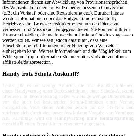
Informationen dienen zur Abwicklung von Provisionsansprüchen
des Webseitenbetreibers im Falle einer gemessenen Conversion
(z.B. ein Verkauf, oder eine Registrierung etc.). Darüber hinaus
werden Informationen über das Endgerät (anonymisierte IP,
Betriebssystem, Browserversion) erhoben, um den Dienst zu
verbessern und Missbrauch entgegenzutreten. Sie können in Ihrem
Browser einstellen, ob und in welchem Umfang Cookies zugelassen
werden sollen. Wir weisen jedoch darauf hin, dass eine
Einschränkung mit Einbußen in der Nutzung von Webseiten
einhergehen kann. Weitere Informationen und die Möglichkeit zum
Widerspruch (opt-out) erhalten Sie unter https://private.vodafone-
affiliate.de/dataprotection .
Handy
trotz Schufa Auskunft?
Leider gibt es nur wenige Anbieter, die trotz Bonitätsproblemen
einen Handyvertrag unter Berücksichtigung einer Schufa-Auskunft
offerieren. In diesem Beitrag stellen wir einige wenige Unternehmen
vor, die auch bei bestehenden Schufa-Einträgen einen Vertrag
ermöglichen. Viele dieser Anbieter setzen auf das 5G-Netz und
zeichnen sich durch eine besonders kulante Vergabe von Verträgen
aus. Allerdings wird ein
Handyvertrag ohne Bonitätsprüfung
ausschließlich im Prepaid-Internetsegment angeboten.
Handyverträge
mit Smartphone ohne Zuzahlung