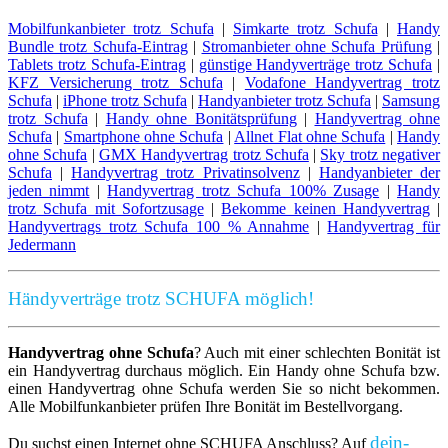
Mobilfunkanbieter trotz Schufa
|
Simkarte trotz Schufa
|
Handy
Bundle trotz Schufa-Eintrag
|
Stromanbieter ohne Schufa Prüfung
|
Tablets trotz Schufa-Eintrag
|
günstige Handyverträge trotz Schufa
|
KFZ Versicherung trotz Schufa
|
Vodafone Handyvertrag trotz
Schufa
|
iPhone trotz Schufa
|
Handyanbieter trotz Schufa
|
Samsung
trotz Schufa
|
Handy ohne Bonitätsprüfung
|
Handyvertrag ohne
Schufa
|
Smartphone ohne Schufa
|
Allnet Flat ohne Schufa
|
Handy
ohne Schufa
|
GMX Handyvertrag trotz Schufa
|
Sky trotz negativer
Schufa
|
Handyvertrag trotz Privatinsolvenz
|
Handyanbieter der
jeden nimmt
|
Handyvertrag trotz Schufa 100% Zusage
|
Handy
trotz Schufa mit Sofortzusage
|
Bekomme keinen Handyvertrag
|
Handyvertrags trotz Schufa 100 % Annahme
|
Handyvertrag für
Jedermann
Händyverträge trotz SCHUFA möglich!
Handyvertrag ohne Schufa
? Auch mit einer schlechten Bonität ist
ein Handyvertrag durchaus möglich. Ein Handy ohne Schufa bzw.
einen Handyvertrag ohne Schufa werden Sie so nicht bekommen.
Alle Mobilfunkanbieter prüfen Ihre Bonität im Bestellvorgang.
dein-
Du suchst einen Internet ohne SCHUFA Anschluss? Auf