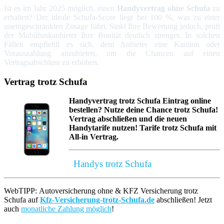
Ist es im Jahr 2025 möglich, einen
Handyvertrag ohne Schufa
zu
erhalten? Der ideale Schufa-Score liegt bei 100 %, was zu einer
uneingeschränkten Zusage führt. Sinkt Ihre Bewertung jedoch, prüft
der Mobilfunkanbieter Ihre Bonität deutlich strenger. In solchen
Fällen empfiehlt es sich, dem Anbieter eine Kaution oder
Vorauszahlung anzubieten, um die Chancen auf einen
Vertragsabschluss zu erhöhen.
Vertrag
trotz Schufa
Handyvertrag trotz Schufa Eintrag
online
bestellen? Nutze deine Chance trotz Schufa!
Vertrag abschließen und die neuen
Handytarife nutzen! Tarife trotz Schufa mit
All-in Vertrag.
Handys trotz Schufa
WebTIPP: Autoversicherung ohne & KFZ Versicherung trotz
Schufa auf
Kfz-Versicherung-trotz-Schufa.de
abschließen! Jetzt
auch
monatliche Zahlung möglich
!