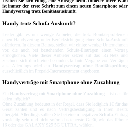
Trauen Sie sich ruhig, eine Anfrage beim Anbieter Ihrer Wahl
ist immer der erste Schritt zum einem neuen Smartphone oder
Handyvertrag trotz Bonitätsauskunft.
Handy
trotz Schufa Auskunft?
Leider gibt es nur wenige Anbieter, die trotz Bonitätsproblemen
einen Handyvertrag unter Berücksichtigung einer Schufa-Auskunft
offerieren. In diesem Beitrag stellen wir einige wenige Unternehmen
vor, die auch bei bestehenden Schufa-Einträgen einen Vertrag
ermöglichen. Viele dieser Anbieter setzen auf das 5G-Netz und
zeichnen sich durch eine besonders kulante Vergabe von Verträgen
aus. Allerdings wird ein
Handyvertrag ohne Bonitätsprüfung
ausschließlich im Prepaid-Internetsegment angeboten.
Handyverträge
mit Smartphone ohne Zuzahlung
Ein
Handyvertrag mit Smartphone ohne Zuzahlung
– ist das für
jeden möglich?
Ohne Zuzahlung bedeutet in der Regel, dass Sie lediglich 1€ für das
Gerät zahlen und es nach Vertragsbestätigung in Ihren Besitz
übergeht. Allerdings sollten Sie bei einem negativen
Schufa
-Eintrag
vorsichtig sein und nicht sofort das teuerste Gerät, wie das iPhone
16 oder das GALAXY S25 5G ULTRA, wählen.