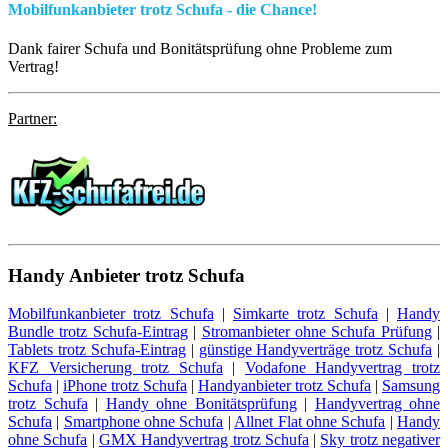
Mobilfunkanbieter trotz Schufa - die Chance!
Dank fairer Schufa und Bonitätsprüfung ohne Probleme zum
Vertrag!
Partner:
Handy
Anbieter trotz Schufa
Mobilfunkanbieter trotz Schufa
|
Simkarte trotz Schufa
|
Handy
Bundle trotz Schufa-Eintrag
|
Stromanbieter ohne Schufa Prüfung
|
Tablets trotz Schufa-Eintrag
|
günstige Handyverträge trotz Schufa
|
KFZ Versicherung trotz Schufa
|
Vodafone Handyvertrag trotz
Schufa
|
iPhone trotz Schufa
|
Handyanbieter trotz Schufa
|
Samsung
trotz Schufa
|
Handy ohne Bonitätsprüfung
|
Handyvertrag ohne
Schufa
|
Smartphone ohne Schufa
|
Allnet Flat ohne Schufa
|
Handy
ohne Schufa
|
GMX Handyvertrag trotz Schufa
|
Sky trotz negativer