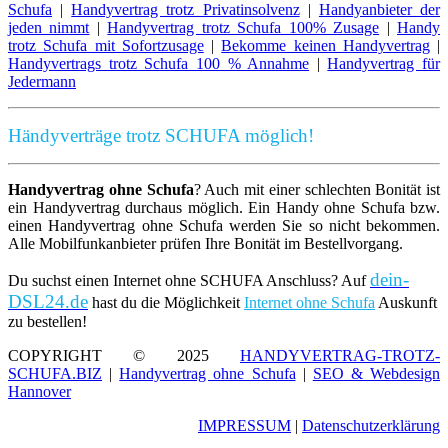
Schufa
|
Handyvertrag trotz Privatinsolvenz
|
Handyanbieter der
jeden nimmt
|
Handyvertrag trotz Schufa 100% Zusage
|
Handy
trotz Schufa mit Sofortzusage
|
Bekomme keinen Handyvertrag
|
Handyvertrags trotz Schufa 100 % Annahme
|
Handyvertrag für
Jedermann
Händyverträge trotz SCHUFA möglich!
Handyvertrag ohne Schufa
? Auch mit einer schlechten Bonität ist
ein Handyvertrag durchaus möglich. Ein Handy ohne Schufa bzw.
einen Handyvertrag ohne Schufa werden Sie so nicht bekommen.
Alle Mobilfunkanbieter prüfen Ihre Bonität im Bestellvorgang.
dein-
Du suchst einen Internet ohne SCHUFA Anschluss? Auf
DSL24.de
hast du die Möglichkeit
Internet ohne Schufa
Auskunft
zu bestellen!
COPYRIGHT © 2025
HANDYVERTRAG-TROTZ-
SCHUFA.BIZ
|
Handyvertrag ohne Schufa
|
SEO & Webdesign
Hannover
IMPRESSUM
|
Datenschutzerklärung