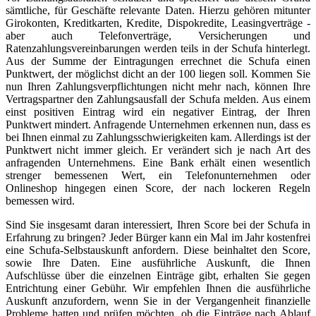
sämtliche, für Geschäfte relevante Daten. Hierzu gehören mitunter
Girokonten, Kreditkarten, Kredite, Dispokredite, Leasingverträge -
aber auch Telefonverträge, Versicherungen und
Ratenzahlungsvereinbarungen werden teils in der Schufa hinterlegt.
Aus der Summe der Eintragungen errechnet die Schufa einen
Punktwert, der möglichst dicht an der 100 liegen soll. Kommen Sie
nun Ihren Zahlungsverpflichtungen nicht mehr nach, können Ihre
Vertragspartner den Zahlungsausfall der Schufa melden. Aus einem
einst positiven Eintrag wird ein negativer Eintrag, der Ihren
Punktwert mindert. Anfragende Unternehmen erkennen nun, dass es
bei Ihnen einmal zu Zahlungsschwierigkeiten kam. Allerdings ist der
Punktwert nicht immer gleich. Er verändert sich je nach Art des
anfragenden Unternehmens. Eine Bank erhält einen wesentlich
strenger bemessenen Wert, ein Telefonunternehmen oder
Onlineshop hingegen einen Score, der nach lockeren Regeln
bemessen wird.
Sind Sie insgesamt daran interessiert, Ihren Score bei der Schufa in
Erfahrung zu bringen? Jeder Bürger kann ein Mal im Jahr kostenfrei
eine Schufa-Selbstauskunft anfordern. Diese beinhaltet den Score,
sowie Ihre Daten. Eine ausführliche Auskunft, die Ihnen
Aufschlüsse über die einzelnen Einträge gibt, erhalten Sie gegen
Entrichtung einer Gebühr. Wir empfehlen Ihnen die ausführliche
Auskunft anzufordern, wenn Sie in der Vergangenheit finanzielle
Probleme hatten und prüfen möchten, ob die Einträge nach Ablauf